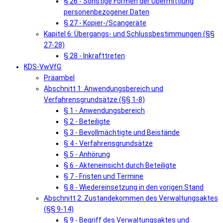
§ 26 - Sonstige Formen der Übermittlung
personenbezogener Daten
§ 27 - Kopier-/Scangeräte
Kapitel 6: Übergangs- und Schlussbestimmungen (§§
27-28)
§ 28 - Inkrafttreten
KDS-VwVfG
Präambel
Abschnitt 1: Anwendungsbereich und
Verfahrensgrundsätze (§§ 1-8)
§ 1 - Anwendungsbereich
§ 2 - Beteiligte
§ 3 - Bevollmächtigte und Beistände
§ 4 - Verfahrensgrundsätze
§ 5 - Anhörung
§ 6 - Akteneinsicht durch Beteiligte
§ 7 - Fristen und Termine
§ 8 - Wiedereinsetzung in den vorigen Stand
Abschnitt 2: Zustandekommen des Verwaltungsaktes
(§§ 9-14)
§ 9 - Begriff des Verwaltungsaktes und