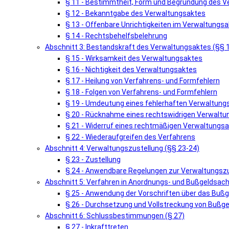
§ 11 - Bestimmtheit, Form und Begründung des 
§ 12 - Bekanntgabe des Verwaltungsaktes
§ 13 - Offenbare Unrichtigkeiten im Verwaltungsa
§ 14 - Rechtsbehelfsbelehrung
Abschnitt 3: Bestandskraft des Verwaltungsaktes (§§ 
§ 15 - Wirksamkeit des Verwaltungsaktes
§ 16 - Nichtigkeit des Verwaltungsaktes
§ 17 - Heilung von Verfahrens- und Formfehlern
§ 18 - Folgen von Verfahrens- und Formfehlern
§ 19 - Umdeutung eines fehlerhaften Verwaltung
§ 20 - Rücknahme eines rechtswidrigen Verwalt
§ 21 - Widerruf eines rechtmäßigen Verwaltungs
§ 22 - Wiederaufgreifen des Verfahrens
Abschnitt 4: Verwaltungszustellung (§§ 23-24)
§ 23 - Zustellung
§ 24 - Anwendbare Regelungen zur Verwaltungsz
Abschnitt 5: Verfahren in Anordnungs- und Bußgeldsach
§ 25 - Anwendung der Vorschriften über das Buß
§ 26 - Durchsetzung und Vollstreckung von Bußg
Abschnitt 6: Schlussbestimmungen (§ 27)
§ 27 - Inkrafttreten