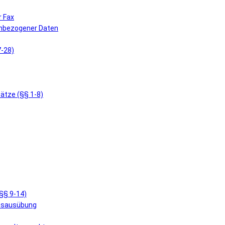
r Fax
enbezogener Daten
7-28)
ätze (§§ 1-8)
§§ 9-14)
ensausübung