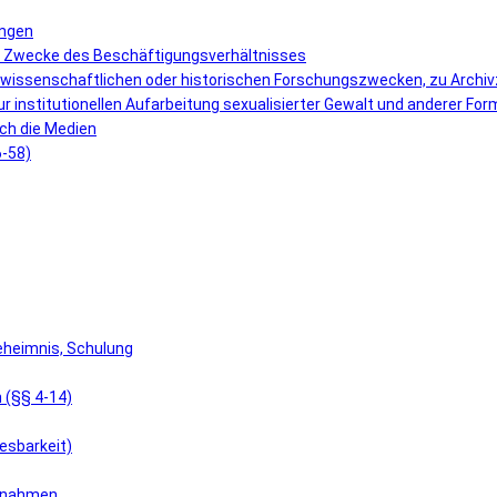
ungen
r Zwecke des Beschäftigungsverhältnisses
 wissenschaftlichen oder historischen Forschungszwecken, zu Archi
r institutionellen Aufarbeitung sexualisierter Gewalt und anderer F
ch die Medien
6-58)
eheimnis, Schulung
 (§§ 4-14)
esbarkeit)
aßnahmen