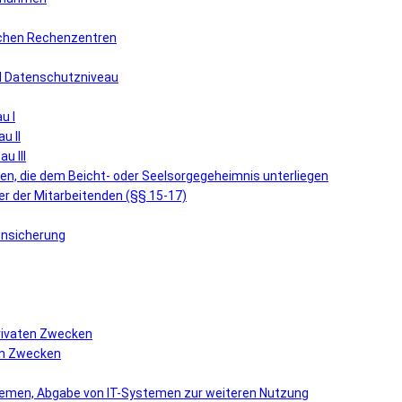
lichen Rechenzentren
nd Datenschutzniveau
u I
u II
u III
n, die dem Beicht- oder Seelsorgegeheimnis unterliegen
r der Mitarbeitenden (§§ 15-17)
ensicherung
privaten Zwecken
hen Zwecken
stemen, Abgabe von IT-Systemen zur weiteren Nutzung