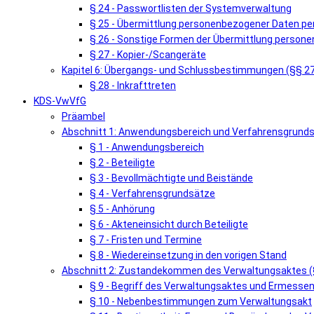
§ 24 - Passwortlisten der Systemverwaltung
§ 25 - Übermittlung personenbezogener Daten pe
§ 26 - Sonstige Formen der Übermittlung person
§ 27 - Kopier-/Scangeräte
Kapitel 6: Übergangs- und Schlussbestimmungen (§§ 2
§ 28 - Inkrafttreten
KDS-VwVfG
Präambel
Abschnitt 1: Anwendungsbereich und Verfahrensgrunds
§ 1 - Anwendungsbereich
§ 2 - Beteiligte
§ 3 - Bevollmächtigte und Beistände
§ 4 - Verfahrensgrundsätze
§ 5 - Anhörung
§ 6 - Akteneinsicht durch Beteiligte
§ 7 - Fristen und Termine
§ 8 - Wiedereinsetzung in den vorigen Stand
Abschnitt 2: Zustandekommen des Verwaltungsaktes (
§ 9 - Begriff des Verwaltungsaktes und Ermess
§ 10 - Nebenbestimmungen zum Verwaltungsakt