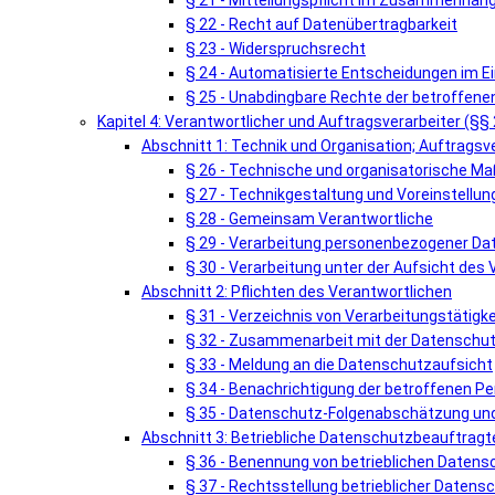
§ 21 - Mitteilungspflicht im Zusammenhang
§ 22 - Recht auf Datenübertragbarkeit
§ 23 - Widerspruchsrecht
§ 24 - Automatisierte Entscheidungen im Einz
§ 25 - Unabdingbare Rechte der betroffene
Kapitel 4: Verantwortlicher und Auftragsverarbeiter (§§
Abschnitt 1: Technik und Organisation; Auftragsv
§ 26 - Technische und organisatorische 
§ 27 - Technikgestaltung und Voreinstellun
§ 28 - Gemeinsam Verantwortliche
§ 29 - Verarbeitung personenbezogener Da
§ 30 - Verarbeitung unter der Aufsicht des
Abschnitt 2: Pflichten des Verantwortlichen
§ 31 - Verzeichnis von Verarbeitungstätigk
§ 32 - Zusammenarbeit mit der Datenschu
§ 33 - Meldung an die Datenschutzaufsicht
§ 34 - Benachrichtigung der betroffenen P
§ 35 - Datenschutz-Folgenabschätzung und
Abschnitt 3: Betriebliche Datenschutzbeauftragt
§ 36 - Benennung von betrieblichen Daten
§ 37 - Rechtsstellung betrieblicher Daten