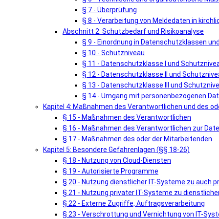
§ 7 - Überprüfung
§ 8 - Verarbeitung von Meldedaten in kirch
Abschnitt 2: Schutzbedarf und Risikoanalyse
§ 9 - Einordnung in Datenschutzklassen u
§ 10 - Schutzniveau
§ 11 - Datenschutzklasse I und Schutznivea
§ 12 - Datenschutzklasse II und Schutznivea
§ 13 - Datenschutzklasse III und Schutznivea
§ 14 - Umgang mit personenbezogenen Date
Kapitel 4: Maßnahmen des Verantwortlichen und des ode
§ 15 - Maßnahmen des Verantwortlichen
§ 16 - Maßnahmen des Verantwortlichen zur Dat
§ 17 - Maßnahmen des oder der Mitarbeitenden
Kapitel 5: Besondere Gefahrenlagen (§§ 18-26)
§ 18 - Nutzung von Cloud-Diensten
§ 19 - Autorisierte Programme
§ 20 - Nutzung dienstlicher IT-Systeme zu auch 
§ 21 - Nutzung privater IT-Systeme zu dienstlic
§ 22 - Externe Zugriffe, Auftragsverarbeitung
§ 23 - Verschrottung und Vernichtung von IT-Sy