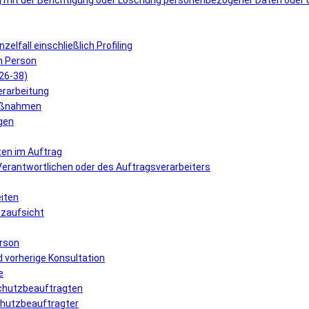
 mit der Berichtigung oder Löschung personenbezogener Daten oder 
elfall einschließlich Profiling
n Person
 26-38)
erarbeitung
Maßnahmen
gen
ten im Auftrag
 Verantwortlichen oder des Auftragsverarbeiters
eiten
tzaufsicht
erson
 vorherige Konsultation
e
schutzbeauftragten
schutzbeauftragter