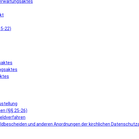
Verwaltungsaktes
kt
15-22)
saktes
ungsaktes
aktes
ustellung
en (§§ 25-26)
geldverfahren
eldbescheiden und anderen Anordnungen der kirchlichen Datenschutz