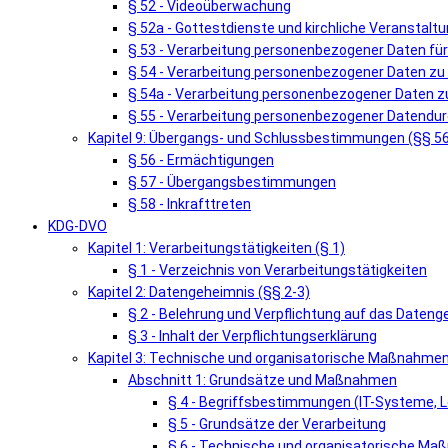
§ 52 - Videoüberwachung
§ 52a - Gottestdienste und kirchliche Veranstalt
§ 53 - Verarbeitung personenbezogener Daten fü
§ 54 - Verarbeitung personenbezogener Daten zu
§ 54a - Verarbeitung personenbezogener Daten zu
§ 55 - Verarbeitung personenbezogener Datendur
Kapitel 9: Übergangs- und Schlussbestimmungen (§§ 5
§ 56 - Ermächtigungen
§ 57 - Übergangsbestimmungen
§ 58 - Inkrafttreten
KDG-DVO
Kapitel 1: Verarbeitungstätigkeiten (§ 1)
§ 1 - Verzeichnis von Verarbeitungstätigkeiten
Kapitel 2: Datengeheimnis (§§ 2-3)
§ 2 - Belehrung und Verpflichtung auf das Dateng
§ 3 - Inhalt der Verpflichtungserklärung
Kapitel 3: Technische und organisatorische Maßnahmen
Abschnitt 1: Grundsätze und Maßnahmen
§ 4 - Begriffsbestimmungen (IT-Systeme, L
§ 5 - Grundsätze der Verarbeitung
§ 6 - Technische und organisatorische M