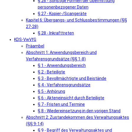
§ 26 - Sonstige Formen der Übermittlung
personenbezogener Daten
§ 27 - Kopier-/Scangeräte
Kapitel 6: Übergangs- und Schlussbestimmungen (§§
27-28)
§ 28 - Inkrafttreten
KDS-VwVfG
Präambel
Abschnitt 1: Anwendungsbereich und
Verfahrensgrundsätze (§§ 1-8)
§ 1 - Anwendungsbereich
§ 2 - Beteiligte
§ 3 - Bevollmächtigte und Beistände
§ 4 - Verfahrensgrundsätze
§ 5 - Anhörung
§ 6 - Akteneinsicht durch Beteiligte
§ 7 - Fristen und Termine
§ 8 - Wiedereinsetzung in den vorigen Stand
Abschnitt 2: Zustandekommen des Verwaltungsaktes
(§§ 9-14)
§ 9 - Begriff des Verwaltungsaktes und