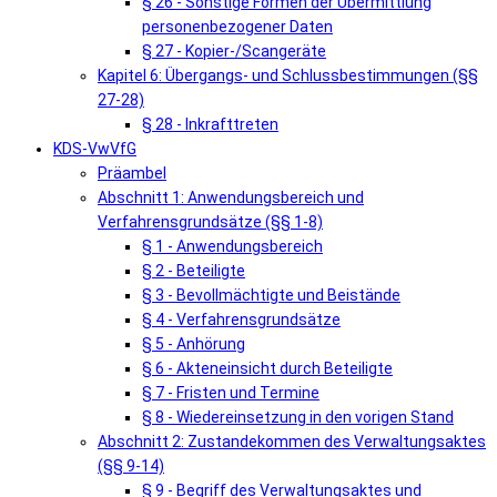
§ 26 - Sonstige Formen der Übermittlung
personenbezogener Daten
§ 27 - Kopier-/Scangeräte
Kapitel 6: Übergangs- und Schlussbestimmungen (§§
27-28)
§ 28 - Inkrafttreten
KDS-VwVfG
Präambel
Abschnitt 1: Anwendungsbereich und
Verfahrensgrundsätze (§§ 1-8)
§ 1 - Anwendungsbereich
§ 2 - Beteiligte
§ 3 - Bevollmächtigte und Beistände
§ 4 - Verfahrensgrundsätze
§ 5 - Anhörung
§ 6 - Akteneinsicht durch Beteiligte
§ 7 - Fristen und Termine
§ 8 - Wiedereinsetzung in den vorigen Stand
Abschnitt 2: Zustandekommen des Verwaltungsaktes
(§§ 9-14)
§ 9 - Begriff des Verwaltungsaktes und