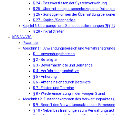
§ 24 - Passwortlisten der Systemverwaltung
§ 25 - Übermittlung personenbezogener Daten pe
§ 26 - Sonstige Formen der Übermittlung person
§ 27 - Kopier-/Scangeräte
Kapitel 6: Übergangs- und Schlussbestimmungen (§§ 2
§ 28 - Inkrafttreten
KDS-VwVfG
Präambel
Abschnitt 1: Anwendungsbereich und Verfahrensgrunds
§ 1 - Anwendungsbereich
§ 2 - Beteiligte
§ 3 - Bevollmächtigte und Beistände
§ 4 - Verfahrensgrundsätze
§ 5 - Anhörung
§ 6 - Akteneinsicht durch Beteiligte
§ 7 - Fristen und Termine
§ 8 - Wiedereinsetzung in den vorigen Stand
Abschnitt 2: Zustandekommen des Verwaltungsaktes (
§ 9 - Begriff des Verwaltungsaktes und Ermess
§ 10 - Nebenbestimmungen zum Verwaltungsakt