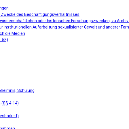
ungen
r Zwecke des Beschäftigungsverhältnisses
 wissenschaftlichen oder historischen Forschungszwecken, zu Archi
r institutionellen Aufarbeitung sexualisierter Gewalt und anderer F
ch die Medien
6-58)
eheimnis, Schulung
 (§§ 4-14)
esbarkeit)
aßnahmen