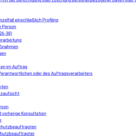
 mit der Berichtigung oder Löschung personenbezogener Daten oder 
elfall einschließlich Profiling
n Person
 26-38)
erarbeitung
Maßnahmen
gen
ten im Auftrag
 Verantwortlichen oder des Auftragsverarbeiters
eiten
tzaufsicht
erson
 vorherige Konsultation
e
schutzbeauftragten
schutzbeauftragter