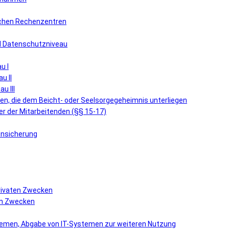
lichen Rechenzentren
nd Datenschutzniveau
u I
u II
u III
n, die dem Beicht- oder Seelsorgegeheimnis unterliegen
r der Mitarbeitenden (§§ 15-17)
ensicherung
privaten Zwecken
hen Zwecken
stemen, Abgabe von IT-Systemen zur weiteren Nutzung