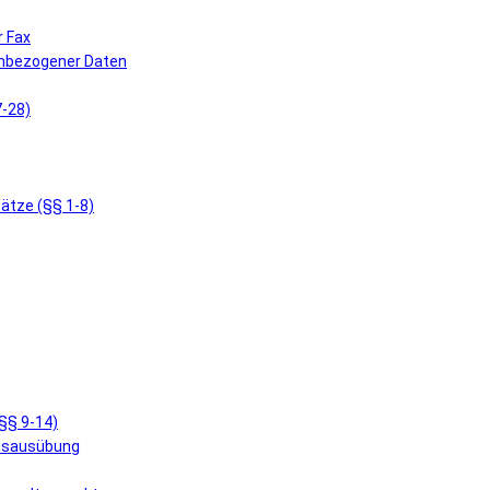
r Fax
enbezogener Daten
7-28)
ätze (§§ 1-8)
§§ 9-14)
ensausübung