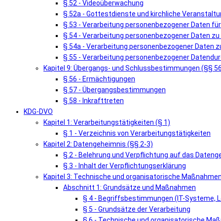
§ 52 - Videoüberwachung
§ 52a - Gottestdienste und kirchliche Veranstalt
§ 53 - Verarbeitung personenbezogener Daten fü
§ 54 - Verarbeitung personenbezogener Daten zu
§ 54a - Verarbeitung personenbezogener Daten zu
§ 55 - Verarbeitung personenbezogener Datendur
Kapitel 9: Übergangs- und Schlussbestimmungen (§§ 5
§ 56 - Ermächtigungen
§ 57 - Übergangsbestimmungen
§ 58 - Inkrafttreten
KDG-DVO
Kapitel 1: Verarbeitungstätigkeiten (§ 1)
§ 1 - Verzeichnis von Verarbeitungstätigkeiten
Kapitel 2: Datengeheimnis (§§ 2-3)
§ 2 - Belehrung und Verpflichtung auf das Dateng
§ 3 - Inhalt der Verpflichtungserklärung
Kapitel 3: Technische und organisatorische Maßnahmen
Abschnitt 1: Grundsätze und Maßnahmen
§ 4 - Begriffsbestimmungen (IT-Systeme, L
§ 5 - Grundsätze der Verarbeitung
§ 6 - Technische und organisatorische M