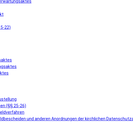
Verwaltungsaktes
kt
15-22)
saktes
ungsaktes
aktes
ustellung
en (§§ 25-26)
geldverfahren
eldbescheiden und anderen Anordnungen der kirchlichen Datenschutz