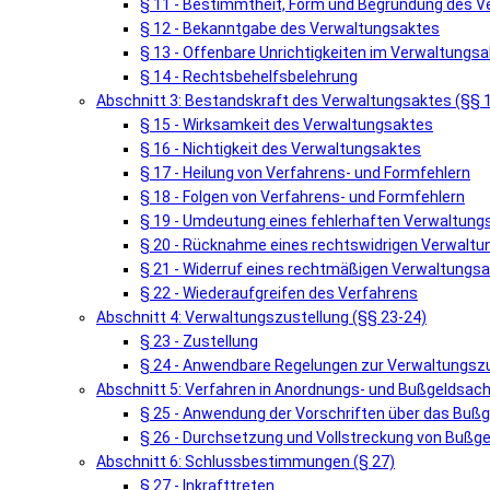
§ 11 - Bestimmtheit, Form und Begründung des 
§ 12 - Bekanntgabe des Verwaltungsaktes
§ 13 - Offenbare Unrichtigkeiten im Verwaltungsa
§ 14 - Rechtsbehelfsbelehrung
Abschnitt 3: Bestandskraft des Verwaltungsaktes (§§ 
§ 15 - Wirksamkeit des Verwaltungsaktes
§ 16 - Nichtigkeit des Verwaltungsaktes
§ 17 - Heilung von Verfahrens- und Formfehlern
§ 18 - Folgen von Verfahrens- und Formfehlern
§ 19 - Umdeutung eines fehlerhaften Verwaltung
§ 20 - Rücknahme eines rechtswidrigen Verwalt
§ 21 - Widerruf eines rechtmäßigen Verwaltungs
§ 22 - Wiederaufgreifen des Verfahrens
Abschnitt 4: Verwaltungszustellung (§§ 23-24)
§ 23 - Zustellung
§ 24 - Anwendbare Regelungen zur Verwaltungsz
Abschnitt 5: Verfahren in Anordnungs- und Bußgeldsach
§ 25 - Anwendung der Vorschriften über das Buß
§ 26 - Durchsetzung und Vollstreckung von Bußg
Abschnitt 6: Schlussbestimmungen (§ 27)
§ 27 - Inkrafttreten