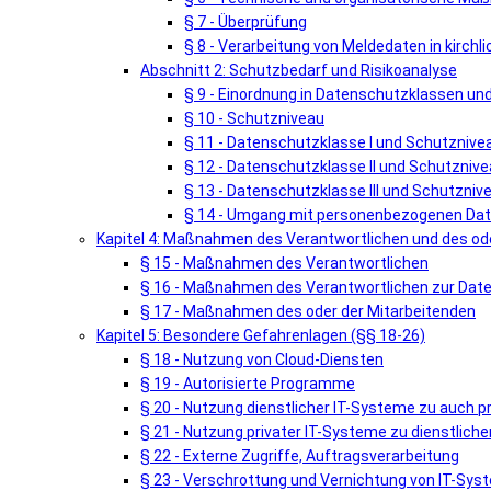
§ 7 - Überprüfung
§ 8 - Verarbeitung von Meldedaten in kirch
Abschnitt 2: Schutzbedarf und Risikoanalyse
§ 9 - Einordnung in Datenschutzklassen u
§ 10 - Schutzniveau
§ 11 - Datenschutzklasse I und Schutznivea
§ 12 - Datenschutzklasse II und Schutznivea
§ 13 - Datenschutzklasse III und Schutznivea
§ 14 - Umgang mit personenbezogenen Date
Kapitel 4: Maßnahmen des Verantwortlichen und des ode
§ 15 - Maßnahmen des Verantwortlichen
§ 16 - Maßnahmen des Verantwortlichen zur Dat
§ 17 - Maßnahmen des oder der Mitarbeitenden
Kapitel 5: Besondere Gefahrenlagen (§§ 18-26)
§ 18 - Nutzung von Cloud-Diensten
§ 19 - Autorisierte Programme
§ 20 - Nutzung dienstlicher IT-Systeme zu auch 
§ 21 - Nutzung privater IT-Systeme zu dienstlic
§ 22 - Externe Zugriffe, Auftragsverarbeitung
§ 23 - Verschrottung und Vernichtung von IT-Sy