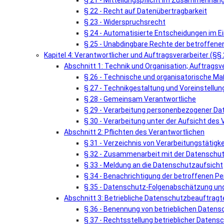
§ 21 - Mitteilungspflicht im Zusammenhang
§ 22 - Recht auf Datenübertragbarkeit
§ 23 - Widerspruchsrecht
§ 24 - Automatisierte Entscheidungen im Einz
§ 25 - Unabdingbare Rechte der betroffene
Kapitel 4: Verantwortlicher und Auftragsverarbeiter (§§
Abschnitt 1: Technik und Organisation; Auftragsv
§ 26 - Technische und organisatorische 
§ 27 - Technikgestaltung und Voreinstellun
§ 28 - Gemeinsam Verantwortliche
§ 29 - Verarbeitung personenbezogener Da
§ 30 - Verarbeitung unter der Aufsicht des
Abschnitt 2: Pflichten des Verantwortlichen
§ 31 - Verzeichnis von Verarbeitungstätigk
§ 32 - Zusammenarbeit mit der Datenschu
§ 33 - Meldung an die Datenschutzaufsicht
§ 34 - Benachrichtigung der betroffenen P
§ 35 - Datenschutz-Folgenabschätzung und
Abschnitt 3: Betriebliche Datenschutzbeauftragt
§ 36 - Benennung von betrieblichen Daten
§ 37 - Rechtsstellung betrieblicher Daten