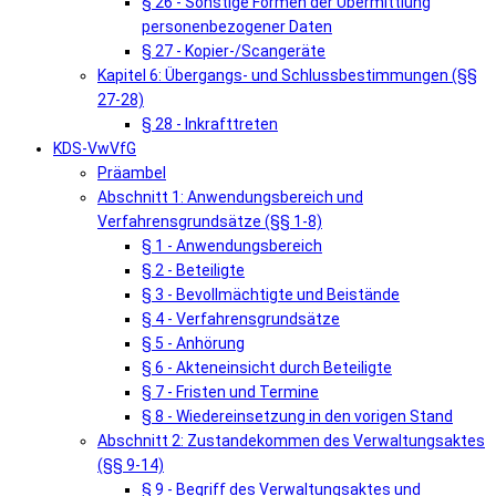
§ 26 - Sonstige Formen der Übermittlung
personenbezogener Daten
§ 27 - Kopier-/Scangeräte
Kapitel 6: Übergangs- und Schlussbestimmungen (§§
27-28)
§ 28 - Inkrafttreten
KDS-VwVfG
Präambel
Abschnitt 1: Anwendungsbereich und
Verfahrensgrundsätze (§§ 1-8)
§ 1 - Anwendungsbereich
§ 2 - Beteiligte
§ 3 - Bevollmächtigte und Beistände
§ 4 - Verfahrensgrundsätze
§ 5 - Anhörung
§ 6 - Akteneinsicht durch Beteiligte
§ 7 - Fristen und Termine
§ 8 - Wiedereinsetzung in den vorigen Stand
Abschnitt 2: Zustandekommen des Verwaltungsaktes
(§§ 9-14)
§ 9 - Begriff des Verwaltungsaktes und