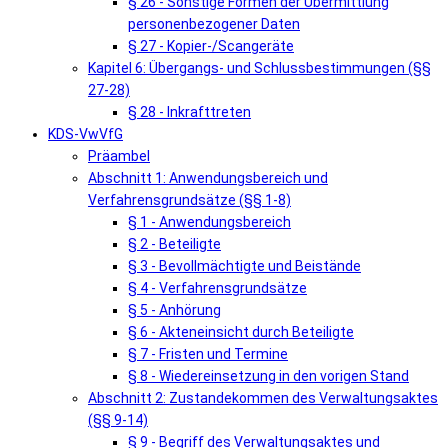
§ 26 - Sonstige Formen der Übermittlung
personenbezogener Daten
§ 27 - Kopier-/Scangeräte
Kapitel 6: Übergangs- und Schlussbestimmungen (§§
27-28)
§ 28 - Inkrafttreten
KDS-VwVfG
Präambel
Abschnitt 1: Anwendungsbereich und
Verfahrensgrundsätze (§§ 1-8)
§ 1 - Anwendungsbereich
§ 2 - Beteiligte
§ 3 - Bevollmächtigte und Beistände
§ 4 - Verfahrensgrundsätze
§ 5 - Anhörung
§ 6 - Akteneinsicht durch Beteiligte
§ 7 - Fristen und Termine
§ 8 - Wiedereinsetzung in den vorigen Stand
Abschnitt 2: Zustandekommen des Verwaltungsaktes
(§§ 9-14)
§ 9 - Begriff des Verwaltungsaktes und