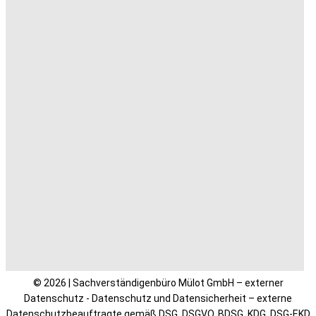
© 2026 | Sachverständigenbüro Mülot GmbH – externer
Datenschutz - Datenschutz und Datensicherheit – externe
Datenschutzbeauftragte gemäß DSG, DSGVO, BDSG, KDG, DSG-EKD