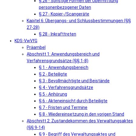
§ 26 - Sonstige Formen der Übermittlung
personenbezogener Daten
§ 27 - Kopier-/Scangeräte
Kapitel 6: Übergangs- und Schlussbestimmungen (§§
27-28)
§ 28 - Inkrafttreten
KDS-VwVfG
Präambel
Abschnitt 1: Anwendungsbereich und
Verfahrensgrundsätze (§§ 1-8)
§ 1 - Anwendungsbereich
§ 2 - Beteiligte
§ 3 - Bevollmächtigte und Beistände
§ 4 - Verfahrensgrundsätze
§ 5 - Anhörung
§ 6 - Akteneinsicht durch Beteiligte
§ 7 - Fristen und Termine
§ 8 - Wiedereinsetzung in den vorigen Stand
Abschnitt 2: Zustandekommen des Verwaltungsaktes
(§§ 9-14)
§ 9 - Begriff des Verwaltungsaktes und