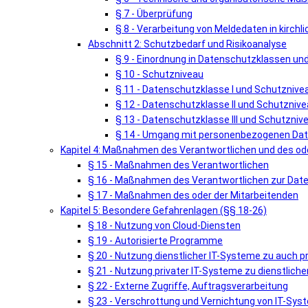
§ 7 - Überprüfung
§ 8 - Verarbeitung von Meldedaten in kirch
Abschnitt 2: Schutzbedarf und Risikoanalyse
§ 9 - Einordnung in Datenschutzklassen u
§ 10 - Schutzniveau
§ 11 - Datenschutzklasse I und Schutznivea
§ 12 - Datenschutzklasse II und Schutznivea
§ 13 - Datenschutzklasse III und Schutznivea
§ 14 - Umgang mit personenbezogenen Date
Kapitel 4: Maßnahmen des Verantwortlichen und des ode
§ 15 - Maßnahmen des Verantwortlichen
§ 16 - Maßnahmen des Verantwortlichen zur Dat
§ 17 - Maßnahmen des oder der Mitarbeitenden
Kapitel 5: Besondere Gefahrenlagen (§§ 18-26)
§ 18 - Nutzung von Cloud-Diensten
§ 19 - Autorisierte Programme
§ 20 - Nutzung dienstlicher IT-Systeme zu auch 
§ 21 - Nutzung privater IT-Systeme zu dienstlic
§ 22 - Externe Zugriffe, Auftragsverarbeitung
§ 23 - Verschrottung und Vernichtung von IT-Sy