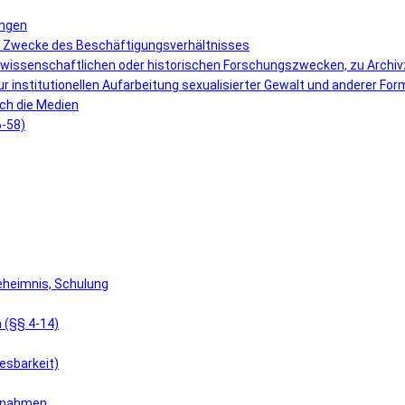
ungen
r Zwecke des Beschäftigungsverhältnisses
 wissenschaftlichen oder historischen Forschungszwecken, zu Archi
r institutionellen Aufarbeitung sexualisierter Gewalt und anderer F
ch die Medien
6-58)
eheimnis, Schulung
 (§§ 4-14)
esbarkeit)
aßnahmen