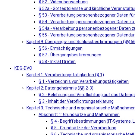
§ 52 - Videoüberwachung
§ 52a - Gottestdienste und kirchliche Veranstalt
§ 53 - Verarbeitung personenbezogener Daten fü
§ 54 - Verarbeitung personenbezogener Daten zu
§ 54a - Verarbeitung personenbezogener Daten zu
§ 55 - Verarbeitung personenbezogener Datendur
Kapitel 9: Übergangs- und Schlussbestimmungen (§§ 5
§ 56 - Ermächtigungen
§ 57 - Übergangsbestimmungen
§ 58 - Inkrafttreten
KDG-DVO
Kapitel 1: Verarbeitungstätigkeiten (§ 1)
§ 1 - Verzeichnis von Verarbeitungstätigkeiten
Kapitel 2: Datengeheimnis (§§ 2-3)
§ 2 - Belehrung und Verpflichtung auf das Dateng
§ 3 - Inhalt der Verpflichtungserklärung
Kapitel 3: Technische und organisatorische Maßnahmen
Abschnitt 1: Grundsätze und Maßnahmen
§ 4 - Begriffsbestimmungen (IT-Systeme, L
§ 5 - Grundsätze der Verarbeitung
§ 6 - Technische und organisatorische M