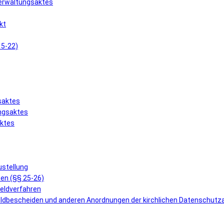
Verwaltungsaktes
kt
15-22)
saktes
ungsaktes
aktes
ustellung
en (§§ 25-26)
geldverfahren
eldbescheiden und anderen Anordnungen der kirchlichen Datenschutz