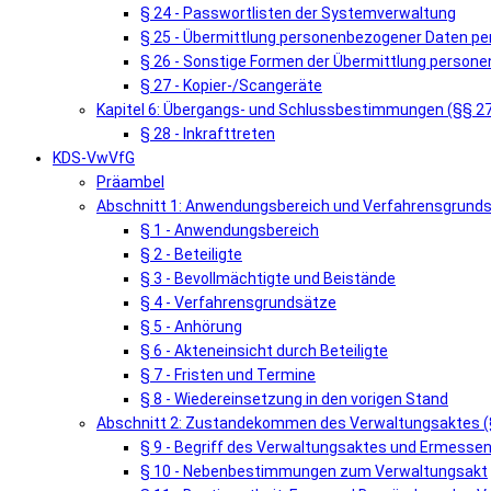
§ 24 - Passwortlisten der Systemverwaltung
§ 25 - Übermittlung personenbezogener Daten pe
§ 26 - Sonstige Formen der Übermittlung person
§ 27 - Kopier-/Scangeräte
Kapitel 6: Übergangs- und Schlussbestimmungen (§§ 2
§ 28 - Inkrafttreten
KDS-VwVfG
Präambel
Abschnitt 1: Anwendungsbereich und Verfahrensgrunds
§ 1 - Anwendungsbereich
§ 2 - Beteiligte
§ 3 - Bevollmächtigte und Beistände
§ 4 - Verfahrensgrundsätze
§ 5 - Anhörung
§ 6 - Akteneinsicht durch Beteiligte
§ 7 - Fristen und Termine
§ 8 - Wiedereinsetzung in den vorigen Stand
Abschnitt 2: Zustandekommen des Verwaltungsaktes (
§ 9 - Begriff des Verwaltungsaktes und Ermess
§ 10 - Nebenbestimmungen zum Verwaltungsakt