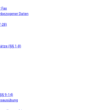
r Fax
enbezogener Daten
7-28)
ätze (§§ 1-8)
§§ 9-14)
ensausübung