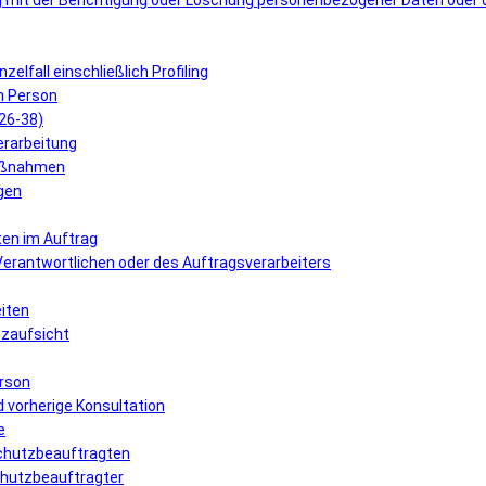
 mit der Berichtigung oder Löschung personenbezogener Daten oder 
elfall einschließlich Profiling
n Person
 26-38)
erarbeitung
Maßnahmen
gen
ten im Auftrag
 Verantwortlichen oder des Auftragsverarbeiters
eiten
tzaufsicht
erson
 vorherige Konsultation
e
schutzbeauftragten
schutzbeauftragter