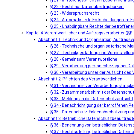
§ 21 - Mitteilungspflicht im Zusammenhang
§ 22 - Recht auf Datenübertragbarkeit
§ 23 - Widerspruchsrecht
§ 24 - Automatisierte Entscheidungen im Einz
§ 25 - Unabdingbare Rechte der betroffene
Kapitel 4: Verantwortlicher und Auftragsverarbeiter (§§
Abschnitt 1: Technik und Organisation; Auftragsv
§ 26 - Technische und organisatorische 
§ 27 - Technikgestaltung und Voreinstellun
§ 28 - Gemeinsam Verantwortliche
§ 29 - Verarbeitung personenbezogener Da
§ 30 - Verarbeitung unter der Aufsicht des
Abschnitt 2: Pflichten des Verantwortlichen
§ 31 - Verzeichnis von Verarbeitungstätigk
§ 32 - Zusammenarbeit mit der Datenschu
§ 33 - Meldung an die Datenschutzaufsicht
§ 34 - Benachrichtigung der betroffenen P
§ 35 - Datenschutz-Folgenabschätzung und
Abschnitt 3: Betriebliche Datenschutzbeauftragt
§ 36 - Benennung von betrieblichen Daten
§ 37 - Rechtsstellung betrieblicher Daten