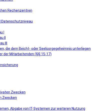
lichen Rechenzentren
nd Datenschutzniveau
u I
u II
u III
n, die dem Beicht- oder Seelsorgegeheimnis unterliegen
r der Mitarbeitenden (§§ 15-17)
ensicherung
privaten Zwecken
hen Zwecken
stemen, Abgabe von IT-Systemen zur weiteren Nutzung