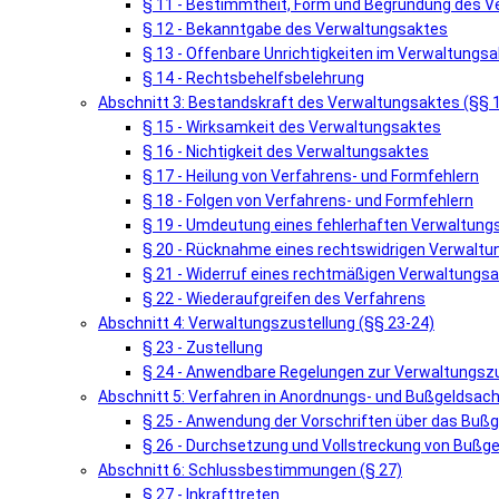
§ 11 - Bestimmtheit, Form und Begründung des 
§ 12 - Bekanntgabe des Verwaltungsaktes
§ 13 - Offenbare Unrichtigkeiten im Verwaltungsa
§ 14 - Rechtsbehelfsbelehrung
Abschnitt 3: Bestandskraft des Verwaltungsaktes (§§ 
§ 15 - Wirksamkeit des Verwaltungsaktes
§ 16 - Nichtigkeit des Verwaltungsaktes
§ 17 - Heilung von Verfahrens- und Formfehlern
§ 18 - Folgen von Verfahrens- und Formfehlern
§ 19 - Umdeutung eines fehlerhaften Verwaltung
§ 20 - Rücknahme eines rechtswidrigen Verwalt
§ 21 - Widerruf eines rechtmäßigen Verwaltungs
§ 22 - Wiederaufgreifen des Verfahrens
Abschnitt 4: Verwaltungszustellung (§§ 23-24)
§ 23 - Zustellung
§ 24 - Anwendbare Regelungen zur Verwaltungsz
Abschnitt 5: Verfahren in Anordnungs- und Bußgeldsach
§ 25 - Anwendung der Vorschriften über das Buß
§ 26 - Durchsetzung und Vollstreckung von Bußg
Abschnitt 6: Schlussbestimmungen (§ 27)
§ 27 - Inkrafttreten