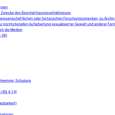
ungen
r Zwecke des Beschäftigungsverhältnisses
 wissenschaftlichen oder historischen Forschungszwecken, zu Archi
r institutionellen Aufarbeitung sexualisierter Gewalt und anderer F
ch die Medien
6-58)
eheimnis, Schulung
 (§§ 4-14)
esbarkeit)
aßnahmen