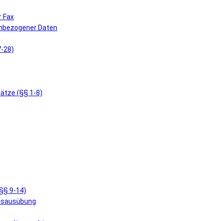
r Fax
enbezogener Daten
7-28)
ätze (§§ 1-8)
§§ 9-14)
ensausübung