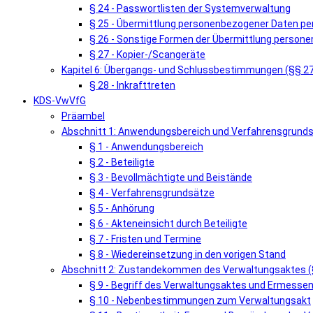
§ 24 - Passwortlisten der Systemverwaltung
§ 25 - Übermittlung personenbezogener Daten pe
§ 26 - Sonstige Formen der Übermittlung person
§ 27 - Kopier-/Scangeräte
Kapitel 6: Übergangs- und Schlussbestimmungen (§§ 2
§ 28 - Inkrafttreten
KDS-VwVfG
Präambel
Abschnitt 1: Anwendungsbereich und Verfahrensgrunds
§ 1 - Anwendungsbereich
§ 2 - Beteiligte
§ 3 - Bevollmächtigte und Beistände
§ 4 - Verfahrensgrundsätze
§ 5 - Anhörung
§ 6 - Akteneinsicht durch Beteiligte
§ 7 - Fristen und Termine
§ 8 - Wiedereinsetzung in den vorigen Stand
Abschnitt 2: Zustandekommen des Verwaltungsaktes (
§ 9 - Begriff des Verwaltungsaktes und Ermess
§ 10 - Nebenbestimmungen zum Verwaltungsakt