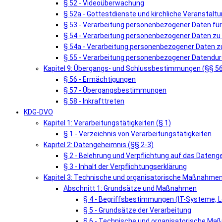
§ 52 - Videoüberwachung
§ 52a - Gottestdienste und kirchliche Veranstalt
§ 53 - Verarbeitung personenbezogener Daten fü
§ 54 - Verarbeitung personenbezogener Daten zu
§ 54a - Verarbeitung personenbezogener Daten zu
§ 55 - Verarbeitung personenbezogener Datendur
Kapitel 9: Übergangs- und Schlussbestimmungen (§§ 5
§ 56 - Ermächtigungen
§ 57 - Übergangsbestimmungen
§ 58 - Inkrafttreten
KDG-DVO
Kapitel 1: Verarbeitungstätigkeiten (§ 1)
§ 1 - Verzeichnis von Verarbeitungstätigkeiten
Kapitel 2: Datengeheimnis (§§ 2-3)
§ 2 - Belehrung und Verpflichtung auf das Dateng
§ 3 - Inhalt der Verpflichtungserklärung
Kapitel 3: Technische und organisatorische Maßnahmen
Abschnitt 1: Grundsätze und Maßnahmen
§ 4 - Begriffsbestimmungen (IT-Systeme, L
§ 5 - Grundsätze der Verarbeitung
§ 6 - Technische und organisatorische M