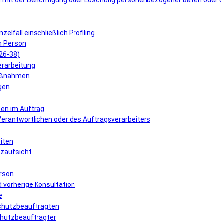
 mit der Berichtigung oder Löschung personenbezogener Daten oder 
elfall einschließlich Profiling
n Person
 26-38)
erarbeitung
Maßnahmen
gen
ten im Auftrag
 Verantwortlichen oder des Auftragsverarbeiters
eiten
tzaufsicht
erson
 vorherige Konsultation
e
schutzbeauftragten
schutzbeauftragter