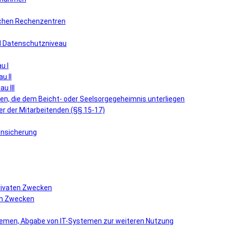
lichen Rechenzentren
nd Datenschutzniveau
u I
u II
u III
n, die dem Beicht- oder Seelsorgegeheimnis unterliegen
r der Mitarbeitenden (§§ 15-17)
ensicherung
privaten Zwecken
hen Zwecken
stemen, Abgabe von IT-Systemen zur weiteren Nutzung