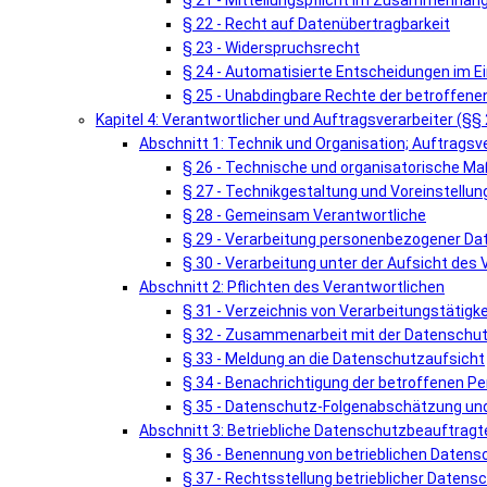
§ 21 - Mitteilungspflicht im Zusammenhang
§ 22 - Recht auf Datenübertragbarkeit
§ 23 - Widerspruchsrecht
§ 24 - Automatisierte Entscheidungen im Einz
§ 25 - Unabdingbare Rechte der betroffene
Kapitel 4: Verantwortlicher und Auftragsverarbeiter (§§
Abschnitt 1: Technik und Organisation; Auftragsv
§ 26 - Technische und organisatorische 
§ 27 - Technikgestaltung und Voreinstellun
§ 28 - Gemeinsam Verantwortliche
§ 29 - Verarbeitung personenbezogener Da
§ 30 - Verarbeitung unter der Aufsicht des
Abschnitt 2: Pflichten des Verantwortlichen
§ 31 - Verzeichnis von Verarbeitungstätigk
§ 32 - Zusammenarbeit mit der Datenschu
§ 33 - Meldung an die Datenschutzaufsicht
§ 34 - Benachrichtigung der betroffenen P
§ 35 - Datenschutz-Folgenabschätzung und
Abschnitt 3: Betriebliche Datenschutzbeauftragt
§ 36 - Benennung von betrieblichen Daten
§ 37 - Rechtsstellung betrieblicher Daten