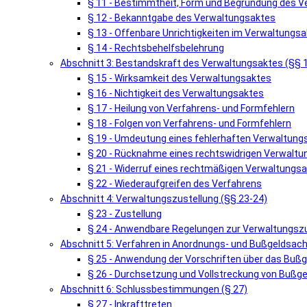
§ 11 - Bestimmtheit, Form und Begründung des 
§ 12 - Bekanntgabe des Verwaltungsaktes
§ 13 - Offenbare Unrichtigkeiten im Verwaltungsa
§ 14 - Rechtsbehelfsbelehrung
Abschnitt 3: Bestandskraft des Verwaltungsaktes (§§ 
§ 15 - Wirksamkeit des Verwaltungsaktes
§ 16 - Nichtigkeit des Verwaltungsaktes
§ 17 - Heilung von Verfahrens- und Formfehlern
§ 18 - Folgen von Verfahrens- und Formfehlern
§ 19 - Umdeutung eines fehlerhaften Verwaltung
§ 20 - Rücknahme eines rechtswidrigen Verwalt
§ 21 - Widerruf eines rechtmäßigen Verwaltungs
§ 22 - Wiederaufgreifen des Verfahrens
Abschnitt 4: Verwaltungszustellung (§§ 23-24)
§ 23 - Zustellung
§ 24 - Anwendbare Regelungen zur Verwaltungsz
Abschnitt 5: Verfahren in Anordnungs- und Bußgeldsach
§ 25 - Anwendung der Vorschriften über das Buß
§ 26 - Durchsetzung und Vollstreckung von Bußg
Abschnitt 6: Schlussbestimmungen (§ 27)
§ 27 - Inkrafttreten