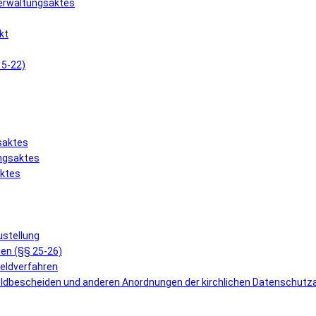
Verwaltungsaktes
kt
15-22)
saktes
ungsaktes
aktes
ustellung
en (§§ 25-26)
geldverfahren
eldbescheiden und anderen Anordnungen der kirchlichen Datenschutz