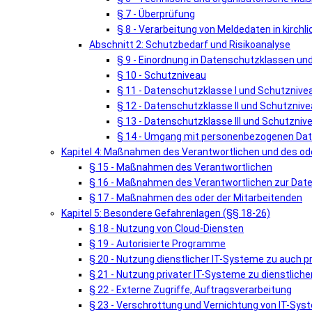
§ 7 - Überprüfung
§ 8 - Verarbeitung von Meldedaten in kirch
Abschnitt 2: Schutzbedarf und Risikoanalyse
§ 9 - Einordnung in Datenschutzklassen u
§ 10 - Schutzniveau
§ 11 - Datenschutzklasse I und Schutznivea
§ 12 - Datenschutzklasse II und Schutznivea
§ 13 - Datenschutzklasse III und Schutznivea
§ 14 - Umgang mit personenbezogenen Date
Kapitel 4: Maßnahmen des Verantwortlichen und des ode
§ 15 - Maßnahmen des Verantwortlichen
§ 16 - Maßnahmen des Verantwortlichen zur Dat
§ 17 - Maßnahmen des oder der Mitarbeitenden
Kapitel 5: Besondere Gefahrenlagen (§§ 18-26)
§ 18 - Nutzung von Cloud-Diensten
§ 19 - Autorisierte Programme
§ 20 - Nutzung dienstlicher IT-Systeme zu auch 
§ 21 - Nutzung privater IT-Systeme zu dienstlic
§ 22 - Externe Zugriffe, Auftragsverarbeitung
§ 23 - Verschrottung und Vernichtung von IT-Sy