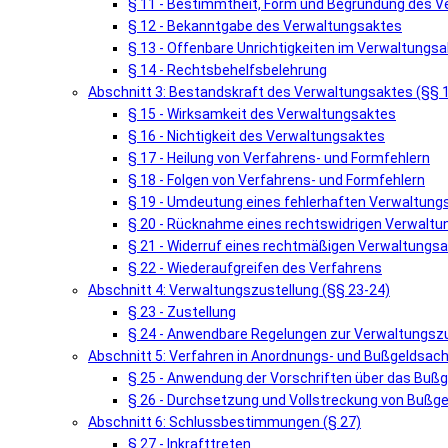
§ 11 - Bestimmtheit, Form und Begründung des 
§ 12 - Bekanntgabe des Verwaltungsaktes
§ 13 - Offenbare Unrichtigkeiten im Verwaltungsa
§ 14 - Rechtsbehelfsbelehrung
Abschnitt 3: Bestandskraft des Verwaltungsaktes (§§ 
§ 15 - Wirksamkeit des Verwaltungsaktes
§ 16 - Nichtigkeit des Verwaltungsaktes
§ 17 - Heilung von Verfahrens- und Formfehlern
§ 18 - Folgen von Verfahrens- und Formfehlern
§ 19 - Umdeutung eines fehlerhaften Verwaltung
§ 20 - Rücknahme eines rechtswidrigen Verwalt
§ 21 - Widerruf eines rechtmäßigen Verwaltungs
§ 22 - Wiederaufgreifen des Verfahrens
Abschnitt 4: Verwaltungszustellung (§§ 23-24)
§ 23 - Zustellung
§ 24 - Anwendbare Regelungen zur Verwaltungsz
Abschnitt 5: Verfahren in Anordnungs- und Bußgeldsach
§ 25 - Anwendung der Vorschriften über das Buß
§ 26 - Durchsetzung und Vollstreckung von Bußg
Abschnitt 6: Schlussbestimmungen (§ 27)
§ 27 - Inkrafttreten