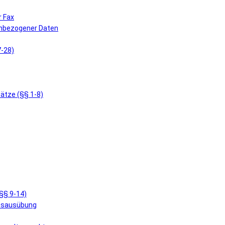
r Fax
enbezogener Daten
7-28)
ätze (§§ 1-8)
§§ 9-14)
ensausübung