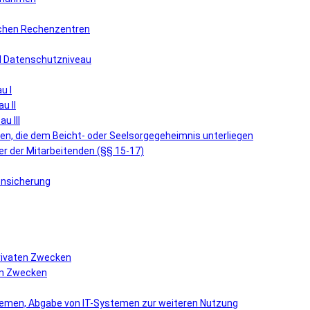
lichen Rechenzentren
nd Datenschutzniveau
u I
u II
u III
n, die dem Beicht- oder Seelsorgegeheimnis unterliegen
r der Mitarbeitenden (§§ 15-17)
ensicherung
privaten Zwecken
hen Zwecken
stemen, Abgabe von IT-Systemen zur weiteren Nutzung