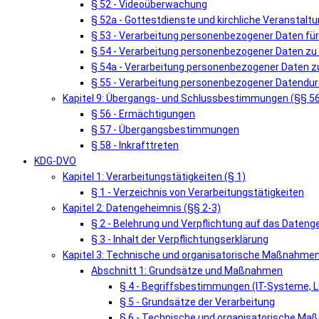
§ 52 - Videoüberwachung
§ 52a - Gottestdienste und kirchliche Veranstalt
§ 53 - Verarbeitung personenbezogener Daten fü
§ 54 - Verarbeitung personenbezogener Daten zu
§ 54a - Verarbeitung personenbezogener Daten zu
§ 55 - Verarbeitung personenbezogener Datendur
Kapitel 9: Übergangs- und Schlussbestimmungen (§§ 5
§ 56 - Ermächtigungen
§ 57 - Übergangsbestimmungen
§ 58 - Inkrafttreten
KDG-DVO
Kapitel 1: Verarbeitungstätigkeiten (§ 1)
§ 1 - Verzeichnis von Verarbeitungstätigkeiten
Kapitel 2: Datengeheimnis (§§ 2-3)
§ 2 - Belehrung und Verpflichtung auf das Dateng
§ 3 - Inhalt der Verpflichtungserklärung
Kapitel 3: Technische und organisatorische Maßnahmen
Abschnitt 1: Grundsätze und Maßnahmen
§ 4 - Begriffsbestimmungen (IT-Systeme, L
§ 5 - Grundsätze der Verarbeitung
§ 6 - Technische und organisatorische M