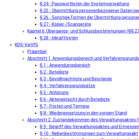
§ 24 - Passwortlisten der Systemverwaltung
§ 25 - Übermittlung personenbezogener Daten pe
§ 26 - Sonstige Formen der Übermittlung person
§ 27 - Kopier-/Scangeräte
Kapitel 6: Übergangs- und Schlussbestimmungen (§§ 2
§ 28 - Inkrafttreten
KDS-VwVfG
Präambel
Abschnitt 1: Anwendungsbereich und Verfahrensgrunds
§ 1 - Anwendungsbereich
§ 2 - Beteiligte
§ 3 - Bevollmächtigte und Beistände
§ 4 - Verfahrensgrundsätze
§ 5 - Anhörung
§ 6 - Akteneinsicht durch Beteiligte
§ 7 - Fristen und Termine
§ 8 - Wiedereinsetzung in den vorigen Stand
Abschnitt 2: Zustandekommen des Verwaltungsaktes (
§ 9 - Begriff des Verwaltungsaktes und Ermess
§ 10 - Nebenbestimmungen zum Verwaltungsakt