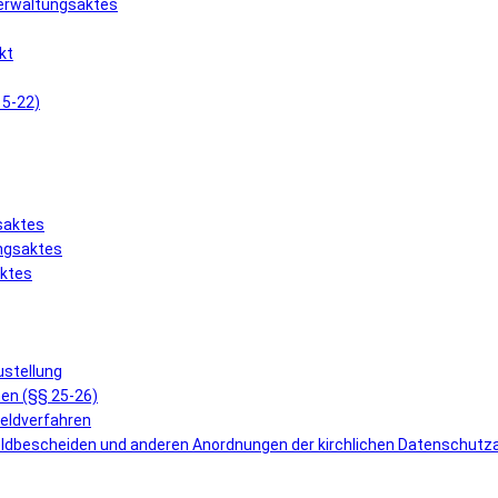
Verwaltungsaktes
kt
15-22)
saktes
ungsaktes
aktes
ustellung
en (§§ 25-26)
geldverfahren
eldbescheiden und anderen Anordnungen der kirchlichen Datenschutz