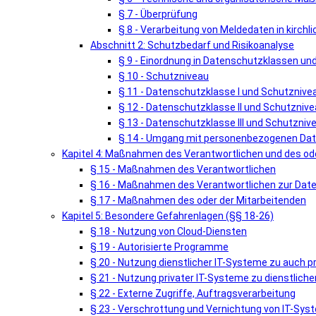
§ 7 - Überprüfung
§ 8 - Verarbeitung von Meldedaten in kirch
Abschnitt 2: Schutzbedarf und Risikoanalyse
§ 9 - Einordnung in Datenschutzklassen u
§ 10 - Schutzniveau
§ 11 - Datenschutzklasse I und Schutznivea
§ 12 - Datenschutzklasse II und Schutznivea
§ 13 - Datenschutzklasse III und Schutznivea
§ 14 - Umgang mit personenbezogenen Date
Kapitel 4: Maßnahmen des Verantwortlichen und des ode
§ 15 - Maßnahmen des Verantwortlichen
§ 16 - Maßnahmen des Verantwortlichen zur Dat
§ 17 - Maßnahmen des oder der Mitarbeitenden
Kapitel 5: Besondere Gefahrenlagen (§§ 18-26)
§ 18 - Nutzung von Cloud-Diensten
§ 19 - Autorisierte Programme
§ 20 - Nutzung dienstlicher IT-Systeme zu auch 
§ 21 - Nutzung privater IT-Systeme zu dienstlic
§ 22 - Externe Zugriffe, Auftragsverarbeitung
§ 23 - Verschrottung und Vernichtung von IT-Sy