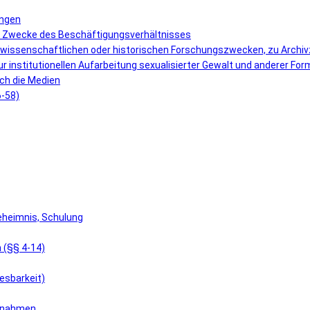
ungen
r Zwecke des Beschäftigungsverhältnisses
 wissenschaftlichen oder historischen Forschungszwecken, zu Archi
r institutionellen Aufarbeitung sexualisierter Gewalt und anderer F
ch die Medien
6-58)
eheimnis, Schulung
 (§§ 4-14)
esbarkeit)
aßnahmen