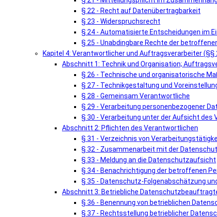
§ 21 - Mitteilungspflicht im Zusammenhang
§ 22 - Recht auf Datenübertragbarkeit
§ 23 - Widerspruchsrecht
§ 24 - Automatisierte Entscheidungen im Einz
§ 25 - Unabdingbare Rechte der betroffene
Kapitel 4: Verantwortlicher und Auftragsverarbeiter (§§
Abschnitt 1: Technik und Organisation; Auftragsv
§ 26 - Technische und organisatorische 
§ 27 - Technikgestaltung und Voreinstellun
§ 28 - Gemeinsam Verantwortliche
§ 29 - Verarbeitung personenbezogener Da
§ 30 - Verarbeitung unter der Aufsicht des
Abschnitt 2: Pflichten des Verantwortlichen
§ 31 - Verzeichnis von Verarbeitungstätigk
§ 32 - Zusammenarbeit mit der Datenschu
§ 33 - Meldung an die Datenschutzaufsicht
§ 34 - Benachrichtigung der betroffenen P
§ 35 - Datenschutz-Folgenabschätzung und
Abschnitt 3: Betriebliche Datenschutzbeauftragt
§ 36 - Benennung von betrieblichen Daten
§ 37 - Rechtsstellung betrieblicher Daten