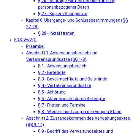
§ 26 - Sonstige Formen der Übermittlung
personenbezogener Daten
§ 27 - Kopier-/Scangeräte
Kapitel 6: Übergangs- und Schlussbestimmungen (§§
27-28)
§ 28 - Inkrafttreten
KDS-VwVfG
Präambel
Abschnitt 1: Anwendungsbereich und
Verfahrensgrundsätze (§§ 1-8)
§ 1 - Anwendungsbereich
§ 2 - Beteiligte
§ 3 - Bevollmächtigte und Beistände
§ 4 - Verfahrensgrundsätze
§ 5 - Anhörung
§ 6 - Akteneinsicht durch Beteiligte
§ 7 - Fristen und Termine
§ 8 - Wiedereinsetzung in den vorigen Stand
Abschnitt 2: Zustandekommen des Verwaltungsaktes
(§§ 9-14)
§ 9 - Begriff des Verwaltungsaktes und