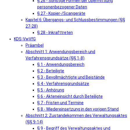
§ 26 - Sonstige Formen der Übermittlung
personenbezogener Daten
§ 27 - Kopier-/Scangeräte
Kapitel 6: Übergangs- und Schlussbestimmungen (§§
27-28)
§ 28 - Inkrafttreten
KDS-VwVfG
Präambel
Abschnitt 1: Anwendungsbereich und
Verfahrensgrundsätze (§§ 1-8)
§ 1 - Anwendungsbereich
§ 2 - Beteiligte
§ 3 - Bevollmächtigte und Beistände
§ 4 - Verfahrensgrundsätze
§ 5 - Anhörung
§ 6 - Akteneinsicht durch Beteiligte
§ 7 - Fristen und Termine
§ 8 - Wiedereinsetzung in den vorigen Stand
Abschnitt 2: Zustandekommen des Verwaltungsaktes
(§§ 9-14)
§ 9 - Begriff des Verwaltungsaktes und