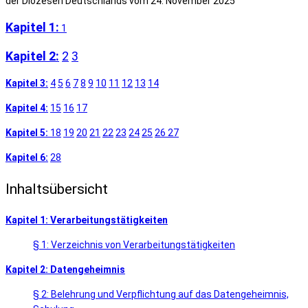
der Diözesen Deutschlands vom 24. November 2025
Kapitel 1:
1
Kapitel 2:
2
3
Kapitel 3:
4
5
6
7
8
9
10
11
12
13
14
Kapitel 4:
15
16
17
Kapitel 5:
18
19
20
21
22
23
24
25
26
27
Kapitel 6:
28
Inhaltsübersicht
Kapitel 1: Verarbeitungstätigkeiten
§ 1: Verzeichnis von Verarbeitungstätigkeiten
Kapitel 2: Datengeheimnis
§ 2: Belehrung und Verpflichtung auf das Datengeheimnis,