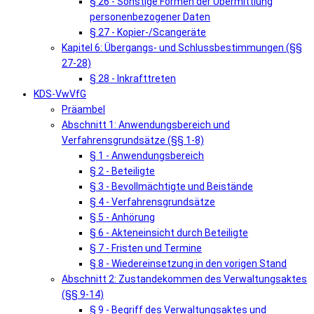
§ 26 - Sonstige Formen der Übermittlung
personenbezogener Daten
§ 27 - Kopier-/Scangeräte
Kapitel 6: Übergangs- und Schlussbestimmungen (§§
27-28)
§ 28 - Inkrafttreten
KDS-VwVfG
Präambel
Abschnitt 1: Anwendungsbereich und
Verfahrensgrundsätze (§§ 1-8)
§ 1 - Anwendungsbereich
§ 2 - Beteiligte
§ 3 - Bevollmächtigte und Beistände
§ 4 - Verfahrensgrundsätze
§ 5 - Anhörung
§ 6 - Akteneinsicht durch Beteiligte
§ 7 - Fristen und Termine
§ 8 - Wiedereinsetzung in den vorigen Stand
Abschnitt 2: Zustandekommen des Verwaltungsaktes
(§§ 9-14)
§ 9 - Begriff des Verwaltungsaktes und