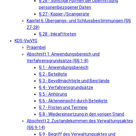
§ 26 - Sonstige Formen der Übermittlung
personenbezogener Daten
§ 27 - Kopier-/Scangeräte
Kapitel 6: Übergangs- und Schlussbestimmungen (§§
27-28)
§ 28 - Inkrafttreten
KDS-VwVfG
Präambel
Abschnitt 1: Anwendungsbereich und
Verfahrensgrundsätze (§§ 1-8)
§ 1 - Anwendungsbereich
§ 2 - Beteiligte
§ 3 - Bevollmächtigte und Beistände
§ 4 - Verfahrensgrundsätze
§ 5 - Anhörung
§ 6 - Akteneinsicht durch Beteiligte
§ 7 - Fristen und Termine
§ 8 - Wiedereinsetzung in den vorigen Stand
Abschnitt 2: Zustandekommen des Verwaltungsaktes
(§§ 9-14)
§ 9 - Begriff des Verwaltungsaktes und