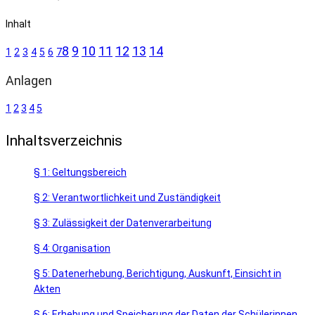
Inhalt
8
9
10
11
12
13
14
1
2
3
4
5
6
7
Anlagen
1
2
3
4
5
Inhaltsverzeichnis
§ 1: Geltungsbereich
§ 2: Verantwortlichkeit und Zuständigkeit
§ 3: Zulässigkeit der Datenverarbeitung
§ 4: Organisation
§ 5: Datenerhebung, Berichtigung, Auskunft, Einsicht in
Akten
§ 6: Erhebung und Speicherung der Daten der Schülerinnen