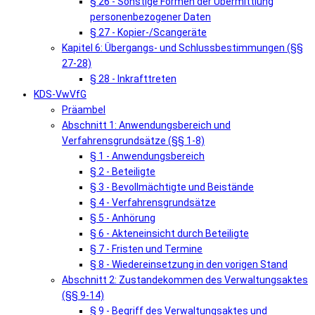
§ 26 - Sonstige Formen der Übermittlung
personenbezogener Daten
§ 27 - Kopier-/Scangeräte
Kapitel 6: Übergangs- und Schlussbestimmungen (§§
27-28)
§ 28 - Inkrafttreten
KDS-VwVfG
Präambel
Abschnitt 1: Anwendungsbereich und
Verfahrensgrundsätze (§§ 1-8)
§ 1 - Anwendungsbereich
§ 2 - Beteiligte
§ 3 - Bevollmächtigte und Beistände
§ 4 - Verfahrensgrundsätze
§ 5 - Anhörung
§ 6 - Akteneinsicht durch Beteiligte
§ 7 - Fristen und Termine
§ 8 - Wiedereinsetzung in den vorigen Stand
Abschnitt 2: Zustandekommen des Verwaltungsaktes
(§§ 9-14)
§ 9 - Begriff des Verwaltungsaktes und