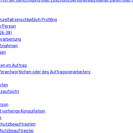
 mit der Berichtigung oder Löschung personenbezogener Daten oder 
elfall einschließlich Profiling
n Person
 26-38)
erarbeitung
Maßnahmen
gen
ten im Auftrag
 Verantwortlichen oder des Auftragsverarbeiters
eiten
tzaufsicht
erson
 vorherige Konsultation
e
schutzbeauftragten
schutzbeauftragter