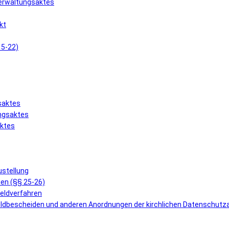
Verwaltungsaktes
kt
15-22)
saktes
ungsaktes
aktes
ustellung
en (§§ 25-26)
geldverfahren
eldbescheiden und anderen Anordnungen der kirchlichen Datenschutz