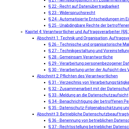
§ 21 - Mitteilungspflicht im Zusammenhang
§ 22 - Recht auf Datenübertragbarkeit
§ 23 - Widerspruchsrecht
§ 24 - Automatisierte Entscheidungen im Einz
§ 25 - Unabdingbare Rechte der betroffene
Kapitel 4: Verantwortlicher und Auftragsverarbeiter (§§
Abschnitt 1: Technik und Organisation; Auftragsv
§ 26 - Technische und organisatorische 
§ 27 - Technikgestaltung und Voreinstellun
§ 28 - Gemeinsam Verantwortliche
§ 29 - Verarbeitung personenbezogener Da
§ 30 - Verarbeitung unter der Aufsicht des
Abschnitt 2: Pflichten des Verantwortlichen
§ 31 - Verzeichnis von Verarbeitungstätigk
§ 32 - Zusammenarbeit mit der Datenschu
§ 33 - Meldung an die Datenschutzaufsicht
§ 34 - Benachrichtigung der betroffenen P
§ 35 - Datenschutz-Folgenabschätzung und
Abschnitt 3: Betriebliche Datenschutzbeauftragt
§ 36 - Benennung von betrieblichen Daten
§ 37 - Rechtsstellung betrieblicher Daten