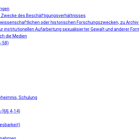
ungen
r Zwecke des Beschäftigungsverhältnisses
 wissenschaftlichen oder historischen Forschungszwecken, zu Archi
r institutionellen Aufarbeitung sexualisierter Gewalt und anderer F
ch die Medien
6-58)
eheimnis, Schulung
 (§§ 4-14)
esbarkeit)
aßnahmen