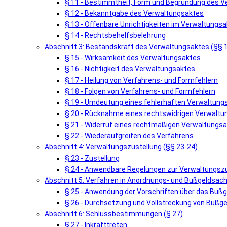
§ 11 - Bestimmtheit, Form und Begründung des 
§ 12 - Bekanntgabe des Verwaltungsaktes
§ 13 - Offenbare Unrichtigkeiten im Verwaltungsa
§ 14 - Rechtsbehelfsbelehrung
Abschnitt 3: Bestandskraft des Verwaltungsaktes (§§ 
§ 15 - Wirksamkeit des Verwaltungsaktes
§ 16 - Nichtigkeit des Verwaltungsaktes
§ 17 - Heilung von Verfahrens- und Formfehlern
§ 18 - Folgen von Verfahrens- und Formfehlern
§ 19 - Umdeutung eines fehlerhaften Verwaltung
§ 20 - Rücknahme eines rechtswidrigen Verwalt
§ 21 - Widerruf eines rechtmäßigen Verwaltungs
§ 22 - Wiederaufgreifen des Verfahrens
Abschnitt 4: Verwaltungszustellung (§§ 23-24)
§ 23 - Zustellung
§ 24 - Anwendbare Regelungen zur Verwaltungsz
Abschnitt 5: Verfahren in Anordnungs- und Bußgeldsach
§ 25 - Anwendung der Vorschriften über das Buß
§ 26 - Durchsetzung und Vollstreckung von Bußg
Abschnitt 6: Schlussbestimmungen (§ 27)
§ 27 - Inkrafttreten