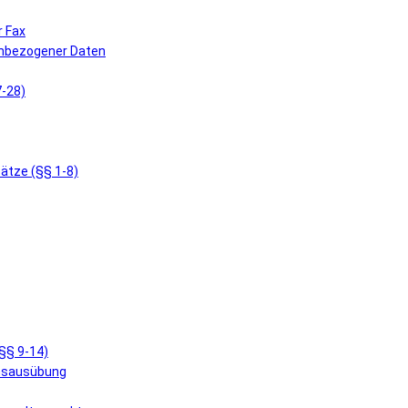
r Fax
enbezogener Daten
7-28)
ätze (§§ 1-8)
§§ 9-14)
ensausübung