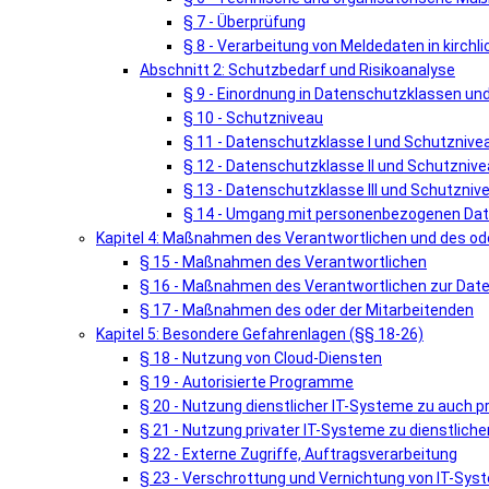
§ 7 - Überprüfung
§ 8 - Verarbeitung von Meldedaten in kirch
Abschnitt 2: Schutzbedarf und Risikoanalyse
§ 9 - Einordnung in Datenschutzklassen u
§ 10 - Schutzniveau
§ 11 - Datenschutzklasse I und Schutznivea
§ 12 - Datenschutzklasse II und Schutznivea
§ 13 - Datenschutzklasse III und Schutznivea
§ 14 - Umgang mit personenbezogenen Date
Kapitel 4: Maßnahmen des Verantwortlichen und des ode
§ 15 - Maßnahmen des Verantwortlichen
§ 16 - Maßnahmen des Verantwortlichen zur Dat
§ 17 - Maßnahmen des oder der Mitarbeitenden
Kapitel 5: Besondere Gefahrenlagen (§§ 18-26)
§ 18 - Nutzung von Cloud-Diensten
§ 19 - Autorisierte Programme
§ 20 - Nutzung dienstlicher IT-Systeme zu auch 
§ 21 - Nutzung privater IT-Systeme zu dienstlic
§ 22 - Externe Zugriffe, Auftragsverarbeitung
§ 23 - Verschrottung und Vernichtung von IT-Sy