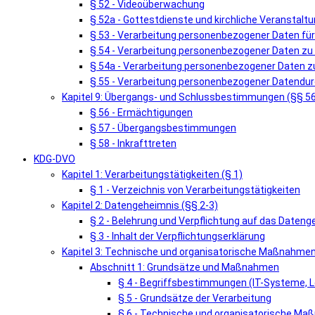
§ 52 - Videoüberwachung
§ 52a - Gottestdienste und kirchliche Veranstalt
§ 53 - Verarbeitung personenbezogener Daten fü
§ 54 - Verarbeitung personenbezogener Daten zu
§ 54a - Verarbeitung personenbezogener Daten zu
§ 55 - Verarbeitung personenbezogener Datendur
Kapitel 9: Übergangs- und Schlussbestimmungen (§§ 5
§ 56 - Ermächtigungen
§ 57 - Übergangsbestimmungen
§ 58 - Inkrafttreten
KDG-DVO
Kapitel 1: Verarbeitungstätigkeiten (§ 1)
§ 1 - Verzeichnis von Verarbeitungstätigkeiten
Kapitel 2: Datengeheimnis (§§ 2-3)
§ 2 - Belehrung und Verpflichtung auf das Dateng
§ 3 - Inhalt der Verpflichtungserklärung
Kapitel 3: Technische und organisatorische Maßnahmen
Abschnitt 1: Grundsätze und Maßnahmen
§ 4 - Begriffsbestimmungen (IT-Systeme, L
§ 5 - Grundsätze der Verarbeitung
§ 6 - Technische und organisatorische M