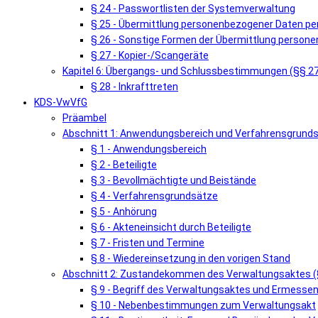
§ 24 - Passwortlisten der Systemverwaltung
§ 25 - Übermittlung personenbezogener Daten pe
§ 26 - Sonstige Formen der Übermittlung person
§ 27 - Kopier-/Scangeräte
Kapitel 6: Übergangs- und Schlussbestimmungen (§§ 2
§ 28 - Inkrafttreten
KDS-VwVfG
Präambel
Abschnitt 1: Anwendungsbereich und Verfahrensgrunds
§ 1 - Anwendungsbereich
§ 2 - Beteiligte
§ 3 - Bevollmächtigte und Beistände
§ 4 - Verfahrensgrundsätze
§ 5 - Anhörung
§ 6 - Akteneinsicht durch Beteiligte
§ 7 - Fristen und Termine
§ 8 - Wiedereinsetzung in den vorigen Stand
Abschnitt 2: Zustandekommen des Verwaltungsaktes (
§ 9 - Begriff des Verwaltungsaktes und Ermess
§ 10 - Nebenbestimmungen zum Verwaltungsakt