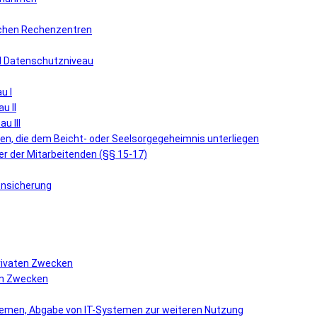
lichen Rechenzentren
nd Datenschutzniveau
u I
u II
u III
n, die dem Beicht- oder Seelsorgegeheimnis unterliegen
r der Mitarbeitenden (§§ 15-17)
ensicherung
privaten Zwecken
hen Zwecken
stemen, Abgabe von IT-Systemen zur weiteren Nutzung