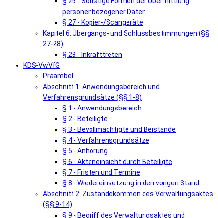
§ 26 - Sonstige Formen der Übermittlung
personenbezogener Daten
§ 27 - Kopier-/Scangeräte
Kapitel 6: Übergangs- und Schlussbestimmungen (§§
27-28)
§ 28 - Inkrafttreten
KDS-VwVfG
Präambel
Abschnitt 1: Anwendungsbereich und
Verfahrensgrundsätze (§§ 1-8)
§ 1 - Anwendungsbereich
§ 2 - Beteiligte
§ 3 - Bevollmächtigte und Beistände
§ 4 - Verfahrensgrundsätze
§ 5 - Anhörung
§ 6 - Akteneinsicht durch Beteiligte
§ 7 - Fristen und Termine
§ 8 - Wiedereinsetzung in den vorigen Stand
Abschnitt 2: Zustandekommen des Verwaltungsaktes
(§§ 9-14)
§ 9 - Begriff des Verwaltungsaktes und