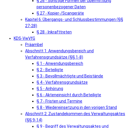
§ 26 - Sonstige Formen der Übermittlung
personenbezogener Daten
§ 27 - Kopier-/Scangeräte
Kapitel 6: Übergangs- und Schlussbestimmungen (§§
27-28)
§ 28 - Inkrafttreten
KDS-VwVfG
Präambel
Abschnitt 1: Anwendungsbereich und
Verfahrensgrundsätze (§§ 1-8)
§ 1 - Anwendungsbereich
§ 2 - Beteiligte
§ 3 - Bevollmächtigte und Beistände
§ 4 - Verfahrensgrundsätze
§ 5 - Anhörung
§ 6 - Akteneinsicht durch Beteiligte
§ 7 - Fristen und Termine
§ 8 - Wiedereinsetzung in den vorigen Stand
Abschnitt 2: Zustandekommen des Verwaltungsaktes
(§§ 9-14)
§ 9 - Begriff des Verwaltungsaktes und