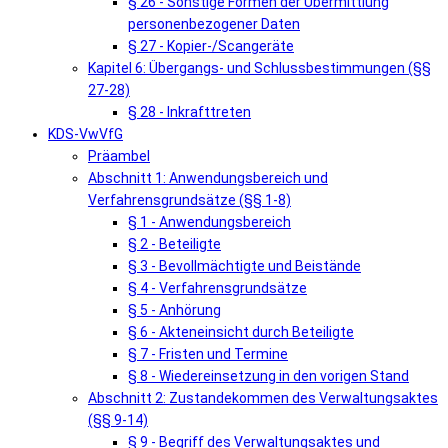
§ 26 - Sonstige Formen der Übermittlung
personenbezogener Daten
§ 27 - Kopier-/Scangeräte
Kapitel 6: Übergangs- und Schlussbestimmungen (§§
27-28)
§ 28 - Inkrafttreten
KDS-VwVfG
Präambel
Abschnitt 1: Anwendungsbereich und
Verfahrensgrundsätze (§§ 1-8)
§ 1 - Anwendungsbereich
§ 2 - Beteiligte
§ 3 - Bevollmächtigte und Beistände
§ 4 - Verfahrensgrundsätze
§ 5 - Anhörung
§ 6 - Akteneinsicht durch Beteiligte
§ 7 - Fristen und Termine
§ 8 - Wiedereinsetzung in den vorigen Stand
Abschnitt 2: Zustandekommen des Verwaltungsaktes
(§§ 9-14)
§ 9 - Begriff des Verwaltungsaktes und