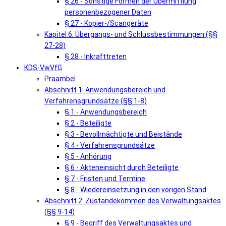
§ 26 - Sonstige Formen der Übermittlung
personenbezogener Daten
§ 27 - Kopier-/Scangeräte
Kapitel 6: Übergangs- und Schlussbestimmungen (§§
27-28)
§ 28 - Inkrafttreten
KDS-VwVfG
Präambel
Abschnitt 1: Anwendungsbereich und
Verfahrensgrundsätze (§§ 1-8)
§ 1 - Anwendungsbereich
§ 2 - Beteiligte
§ 3 - Bevollmächtigte und Beistände
§ 4 - Verfahrensgrundsätze
§ 5 - Anhörung
§ 6 - Akteneinsicht durch Beteiligte
§ 7 - Fristen und Termine
§ 8 - Wiedereinsetzung in den vorigen Stand
Abschnitt 2: Zustandekommen des Verwaltungsaktes
(§§ 9-14)
§ 9 - Begriff des Verwaltungsaktes und