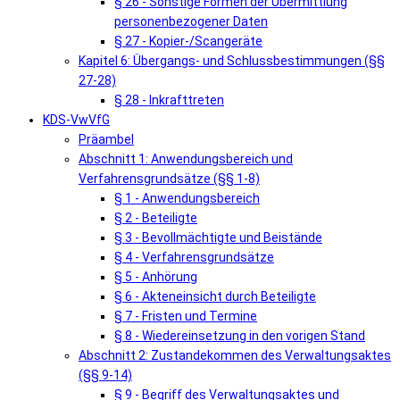
§ 26 - Sonstige Formen der Übermittlung
personenbezogener Daten
§ 27 - Kopier-/Scangeräte
Kapitel 6: Übergangs- und Schlussbestimmungen (§§
27-28)
§ 28 - Inkrafttreten
KDS-VwVfG
Präambel
Abschnitt 1: Anwendungsbereich und
Verfahrensgrundsätze (§§ 1-8)
§ 1 - Anwendungsbereich
§ 2 - Beteiligte
§ 3 - Bevollmächtigte und Beistände
§ 4 - Verfahrensgrundsätze
§ 5 - Anhörung
§ 6 - Akteneinsicht durch Beteiligte
§ 7 - Fristen und Termine
§ 8 - Wiedereinsetzung in den vorigen Stand
Abschnitt 2: Zustandekommen des Verwaltungsaktes
(§§ 9-14)
§ 9 - Begriff des Verwaltungsaktes und