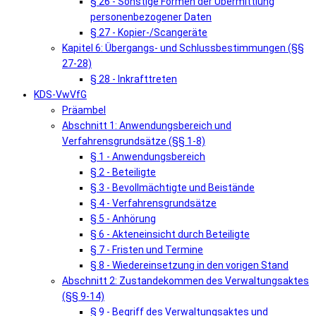
§ 26 - Sonstige Formen der Übermittlung
personenbezogener Daten
§ 27 - Kopier-/Scangeräte
Kapitel 6: Übergangs- und Schlussbestimmungen (§§
27-28)
§ 28 - Inkrafttreten
KDS-VwVfG
Präambel
Abschnitt 1: Anwendungsbereich und
Verfahrensgrundsätze (§§ 1-8)
§ 1 - Anwendungsbereich
§ 2 - Beteiligte
§ 3 - Bevollmächtigte und Beistände
§ 4 - Verfahrensgrundsätze
§ 5 - Anhörung
§ 6 - Akteneinsicht durch Beteiligte
§ 7 - Fristen und Termine
§ 8 - Wiedereinsetzung in den vorigen Stand
Abschnitt 2: Zustandekommen des Verwaltungsaktes
(§§ 9-14)
§ 9 - Begriff des Verwaltungsaktes und